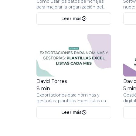
Cómo usar los datos de fichajes
Softwa
para mejorar la organización del
nube: 
trabajo
tradic
Leer más
David Torres
David
8
min
5
mi
Exportaciones para nóminas y
Gesti
gestorías: plantillas Excel listas cada
digita
mes
cumpli
Leer más