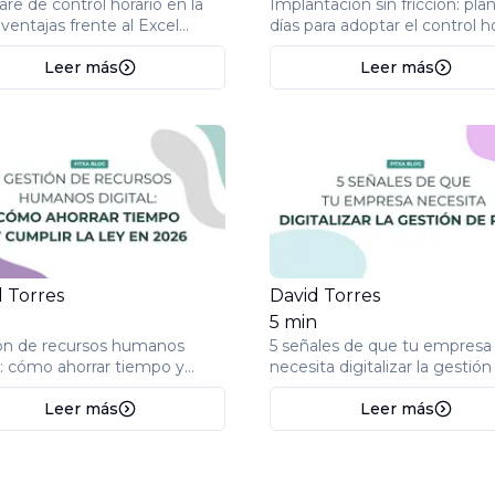
re de control horario en la
Implantación sin fricción: pla
ventajas frente al Excel
días para adoptar el control h
ional
Leer más
Leer más
 Torres
David Torres
n
5
min
ón de recursos humanos
5 señales de que tu empresa
l: cómo ahorrar tiempo y
necesita digitalizar la gestión
r la ley en 2026
RRHH ya
Leer más
Leer más