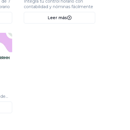
n de 7
Integra tu control horario con
orario
contabilidad y nóminas fácilmente
Leer más
 de